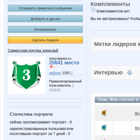
Комплименты
Отправить приватное сообщение
Комплиментов нет.
Вы не авторизованы! Чтоб
Добавить в друзья
Игнорировать
Сделать подарок
Метки лидеров
Совместная покупка: взрослый
популярность:
20641 место
-4 ↓
Интервью
рейтинг
1293
?
Привилегированный
пользователь
3
уровня
Злая_Фея состоит в
Фо
Статистика портрета:
сейчас просматривают портрет - 0
Фо
зарегистрированные пользователи
посетившие портрет за 7 дней - 0