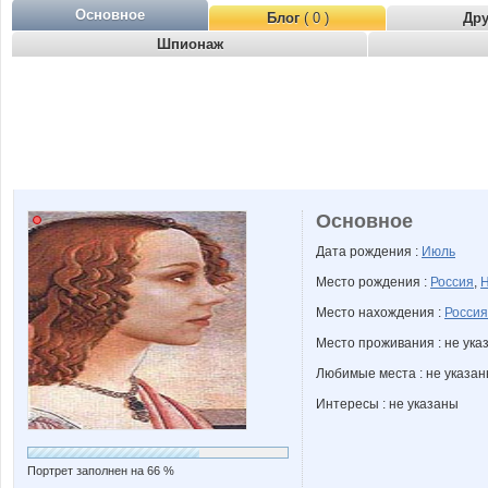
Основное
Блог
( 0 )
Др
Шпионаж
Основное
Дата рождения :
Июль
Место рождения :
Россия
,
Н
Место нахождения :
Россия
Место проживания : не ука
Любимые места : не указа
Интересы : не указаны
Портрет заполнен на 66 %